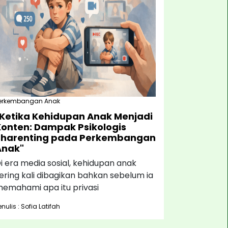
erkembangan Anak
"Ketika Kehidupan Anak Menjadi
Konten: Dampak Psikologis
Sharenting pada Perkembangan
Anak"
i era media sosial, kehidupan anak
ering kali dibagikan bahkan sebelum ia
emahami apa itu privasi
enulis : Sofia Latifah