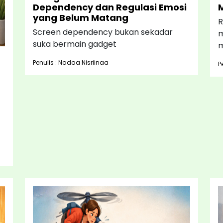
Dependency dan Regulasi Emosi
yang Belum Matang
R
Screen dependency bukan sekadar
m
suka bermain gadget
m
Penulis : Nadaa Nisriinaa
P