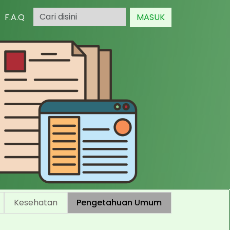
F.A.Q
MASUK
Kesehatan
Pengetahuan Umum