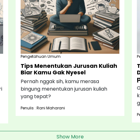
Pengetahuan Umum
P
Tips Menentukan Jurusan Kuliah
T
Biar Kamu Gak Nyesel
D
Pernah nggak sih, kamu merasa
G
i
bingung menentukan jurusan kuliah
k
yang tepat?
g
Penulis : Rani Maharani
P
Show More