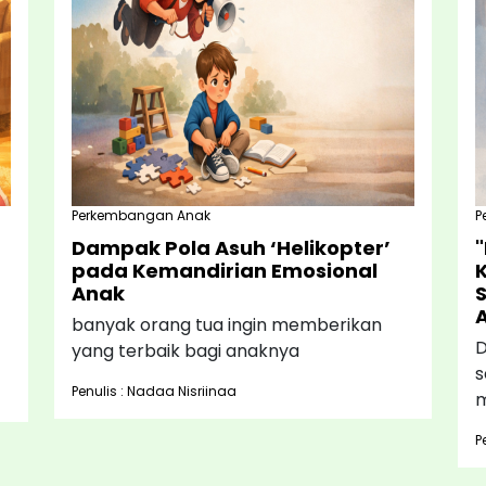
Perkembangan Anak
P
Dampak Pola Asuh ‘Helikopter’
pada Kemandirian Emosional
Anak
banyak orang tua ingin memberikan
D
yang terbaik bagi anaknya
s
Penulis : Nadaa Nisriinaa
m
P