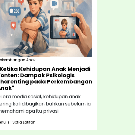
erkembangan Anak
"Ketika Kehidupan Anak Menjadi
Konten: Dampak Psikologis
Sharenting pada Perkembangan
Anak"
i era media sosial, kehidupan anak
ering kali dibagikan bahkan sebelum ia
emahami apa itu privasi
enulis : Sofia Latifah