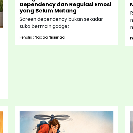
Dependency dan Regulasi Emosi
yang Belum Matang
R
Screen dependency bukan sekadar
m
suka bermain gadget
m
Penulis : Nadaa Nisriinaa
P