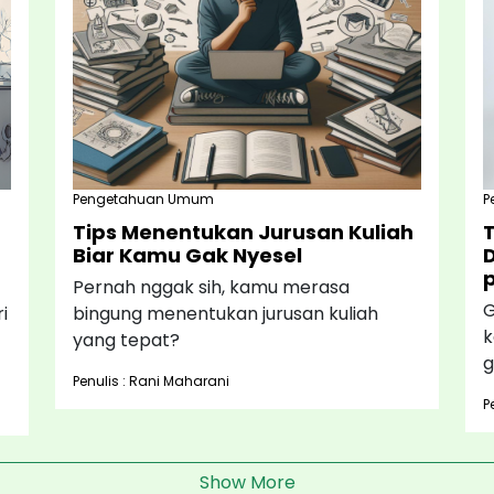
Pengetahuan Umum
P
Tips Menentukan Jurusan Kuliah
T
Biar Kamu Gak Nyesel
D
Pernah nggak sih, kamu merasa
G
i
bingung menentukan jurusan kuliah
k
yang tepat?
g
Penulis : Rani Maharani
P
Show More