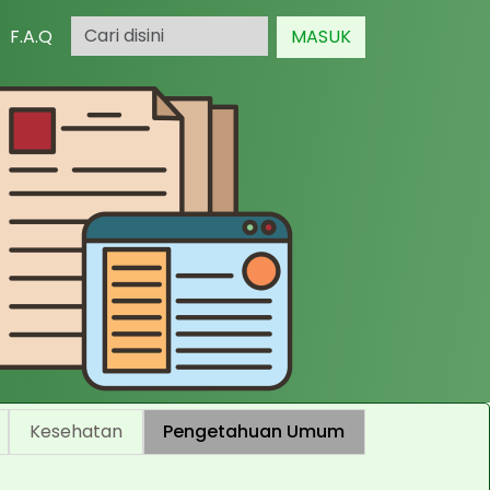
F.A.Q
MASUK
Kesehatan
Pengetahuan Umum