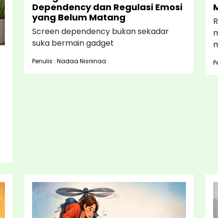
Dependency dan Regulasi Emosi
yang Belum Matang
R
Screen dependency bukan sekadar
m
suka bermain gadget
m
Penulis : Nadaa Nisriinaa
P