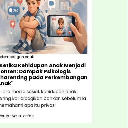
erkembangan Anak
"Ketika Kehidupan Anak Menjadi
Konten: Dampak Psikologis
Sharenting pada Perkembangan
Anak"
i era media sosial, kehidupan anak
ering kali dibagikan bahkan sebelum ia
emahami apa itu privasi
enulis : Sofia Latifah