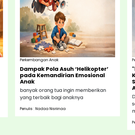
Perkembangan Anak
P
Dampak Pola Asuh ‘Helikopter’
pada Kemandirian Emosional
Anak
banyak orang tua ingin memberikan
D
yang terbaik bagi anaknya
s
Penulis : Nadaa Nisriinaa
m
P