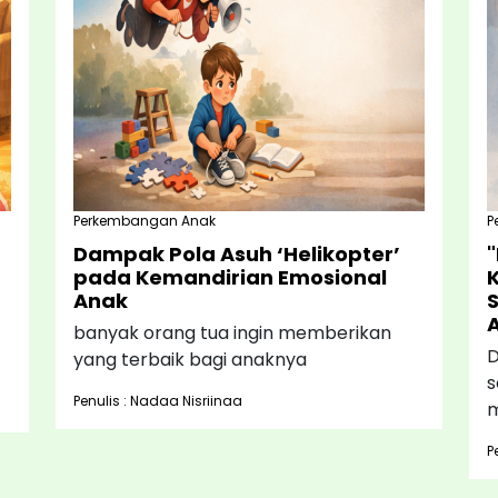
Perkembangan Anak
P
Dampak Pola Asuh ‘Helikopter’
pada Kemandirian Emosional
Anak
banyak orang tua ingin memberikan
D
yang terbaik bagi anaknya
s
Penulis : Nadaa Nisriinaa
m
P