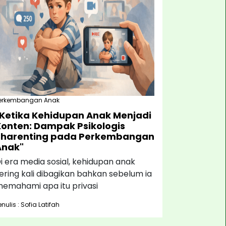
erkembangan Anak
"Ketika Kehidupan Anak Menjadi
Konten: Dampak Psikologis
Sharenting pada Perkembangan
Anak"
i era media sosial, kehidupan anak
ering kali dibagikan bahkan sebelum ia
emahami apa itu privasi
enulis : Sofia Latifah