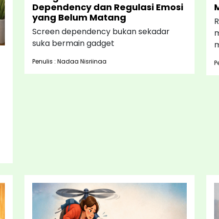
Dependency dan Regulasi Emosi
yang Belum Matang
R
Screen dependency bukan sekadar
m
suka bermain gadget
m
Penulis : Nadaa Nisriinaa
P