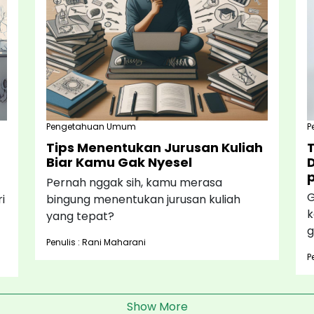
Pengetahuan Umum
P
Tips Menentukan Jurusan Kuliah
T
Biar Kamu Gak Nyesel
D
Pernah nggak sih, kamu merasa
G
i
bingung menentukan jurusan kuliah
k
yang tepat?
g
Penulis : Rani Maharani
P
Show More