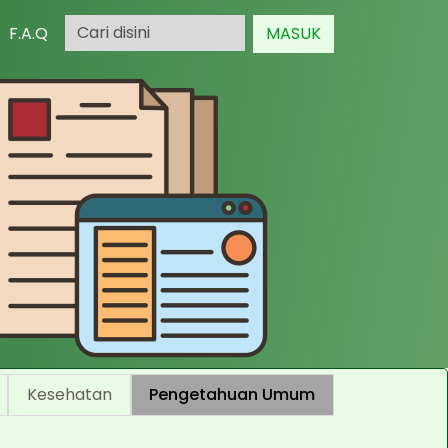
F.A.Q
MASUK
Kesehatan
Pengetahuan Umum