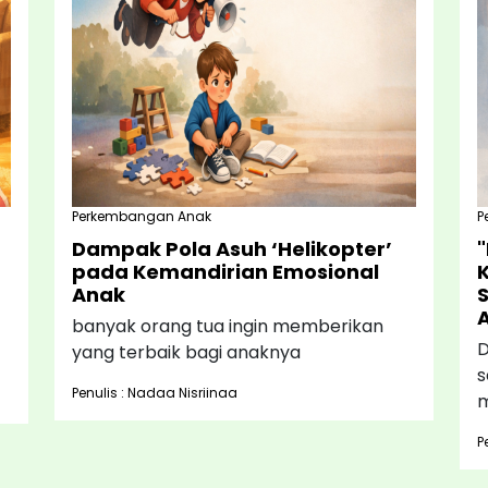
Perkembangan Anak
P
Dampak Pola Asuh ‘Helikopter’
pada Kemandirian Emosional
Anak
banyak orang tua ingin memberikan
D
yang terbaik bagi anaknya
s
Penulis : Nadaa Nisriinaa
m
P