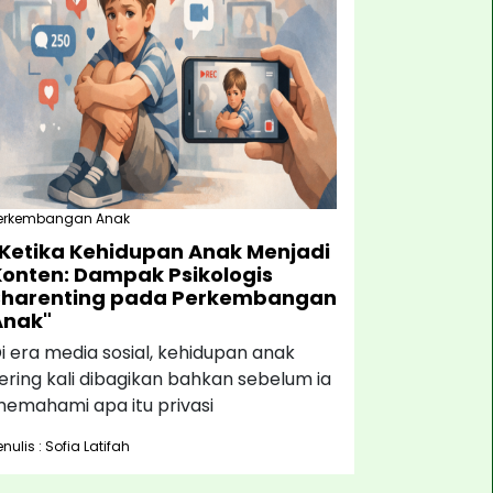
erkembangan Anak
"Ketika Kehidupan Anak Menjadi
Konten: Dampak Psikologis
Sharenting pada Perkembangan
Anak"
i era media sosial, kehidupan anak
ering kali dibagikan bahkan sebelum ia
emahami apa itu privasi
enulis : Sofia Latifah