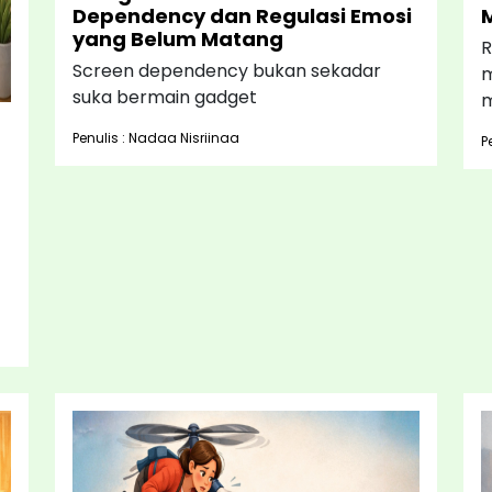
Dependency dan Regulasi Emosi
yang Belum Matang
R
Screen dependency bukan sekadar
m
suka bermain gadget
m
Penulis : Nadaa Nisriinaa
P