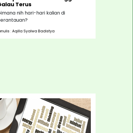
Galau Terus
imana nih hari-hari kalian di
erantauan?
enulis : Aqilla Syalwa Badistya