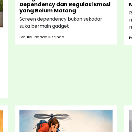
Dependency dan Regulasi Emosi
yang Belum Matang
R
Screen dependency bukan sekadar
m
suka bermain gadget
m
Penulis : Nadaa Nisriinaa
P