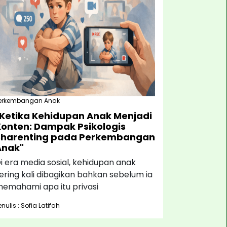
erkembangan Anak
"Ketika Kehidupan Anak Menjadi
Konten: Dampak Psikologis
Sharenting pada Perkembangan
Anak"
i era media sosial, kehidupan anak
ering kali dibagikan bahkan sebelum ia
emahami apa itu privasi
enulis : Sofia Latifah