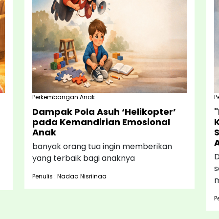
Perkembangan Anak
P
Dampak Pola Asuh ‘Helikopter’
pada Kemandirian Emosional
Anak
banyak orang tua ingin memberikan
D
yang terbaik bagi anaknya
s
Penulis : Nadaa Nisriinaa
m
P