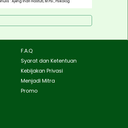
enulis : Ajeng Indri Hastuti, M.Psi., Psikolog
F.A.Q
Syarat dan Ketentuan
Kebijakan Privasi
Menjadi Mitra
Promo