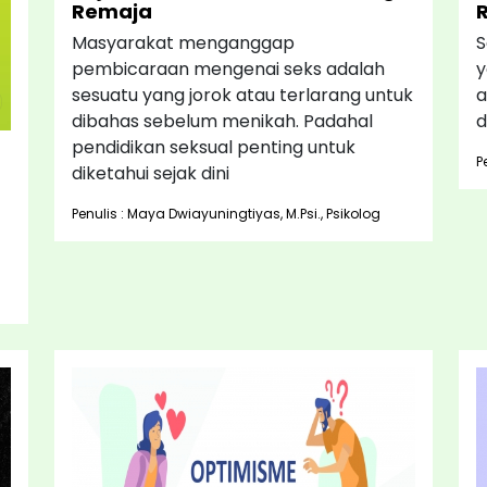
Remaja
Masyarakat menganggap
S
pembicaraan mengenai seks adalah
y
sesuatu yang jorok atau terlarang untuk
a
dibahas sebelum menikah. Padahal
d
pendidikan seksual penting untuk
P
diketahui sejak dini
Penulis : Maya Dwiayuningtiyas, M.Psi., Psikolog