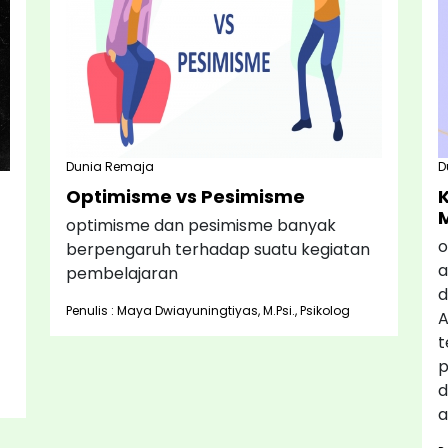
Dunia Remaja
D
Optimisme vs Pesimisme
optimisme dan pesimisme banyak
o
berpengaruh terhadap suatu kegiatan
a
pembelajaran
d
Penulis : Maya Dwiayuningtiyas, M.Psi., Psikolog
A
t
p
d
a