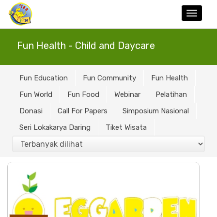
Toggle
naviga
Fun Health - Child and Daycare
Fun Education
Fun Community
Fun Health
Fun World
Fun Food
Webinar
Pelatihan
Donasi
Call For Papers
Simposium Nasional
Seri Lokakarya Daring
Tiket Wisata