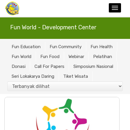
Toggle
naviga
Fun World - Development Center
Fun Education
Fun Community
Fun Health
Fun World
Fun Food
Webinar
Pelatihan
Donasi
Call For Papers
Simposium Nasional
Seri Lokakarya Daring
Tiket Wisata